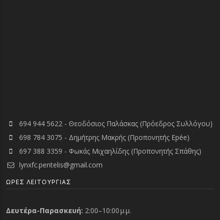
694 944 5622 - Θεοδόσιος Παλάσκας (Πρόεδρος Συλλόγου)
698 784 3075 - Δημήτρης Μακρής (Προπονητής Epée)
697 388 3359 - Φωκάς Μιχαηλίδης (Προπονητής Σπάθης)
lynxfc.pentelis@gmail.com
ΏΡΕΣ ΛΕΙΤΟΥΡΓΙΑΣ
Δευτέρα-Παρασκευή:
2:00–10:00 μ.μ.