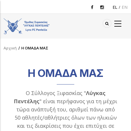
Παράκαμψη
EL
EN
προς
το
κυρίως
περιεχόμενο
Αρχική
/
Η ΟΜΑΔΑ ΜΑΣ
Breadcrumb
Η ΟΜΑΔΑ ΜΑΣ
Ο Σύλλογος Ξιφασκίας "
Λύγκας
Πεντέλης
" είναι περήφανος για τη μέχρι
τώρα ανάπτυξή του, αριθμεί πάνω από
50 αθλητές/αθλήτριες όλων των ηλικιών
και τις διακρίσεις που έχει επιτύχει σε